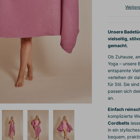
Weiter
Unsere Badetü
vielseitig, sti
gemacht.
Ob Zuhause, am
Yoga – unsere 
entspannte Vielf
verleihen dir da
für Stil. Sie s
passen sich dei
an.
Einfach reinsch
komplizierte Wi
Cordbelts
lass
in ein stylisch
bequem, prakti