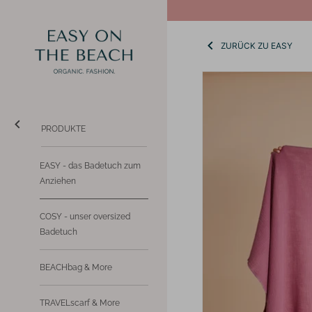
Direkt
↵
↵
Zum Inhalt springen
BARRIEREFREIHEITS-WIDGET ÖFFNEN
zum
Inhalt
ZURÜCK ZU EASY
PRODUKTE
EASY - das Badetuch zum
Anziehen
COSY - unser oversized
Badetuch
BEACHbag & More
TRAVELscarf & More