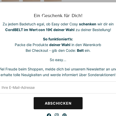
Gefertigt aus
z
Baumwolle
, si
Ein Geschenk für Dich!
Haut, atmungsak
für dich und di
Zu jedem Badetuch egal, ob Easy oder Cosy
schenken
wir dir ein
CordBELT im Wert con 19€ deiner Wahl
zu deiner Bestellung!
One Size
– pas
(EU)
So funktioniert’s:
Maße:
ca.
200
Packe die Produkte
deiner Wahl
in den Warenkorb
Bei Checkout - gib den Code:
Belt
ein.
So easy...
Viel Freude beim Shoppen, melde dich bei unserem Newsletter an un
erhalte tolle Neuigkeiten und werde informiert über Sonderaktionen!
ABSCHICKEN
ACH Club
 Teil unseres BEACH Clubs und genieße exklusive Vorteile und sp