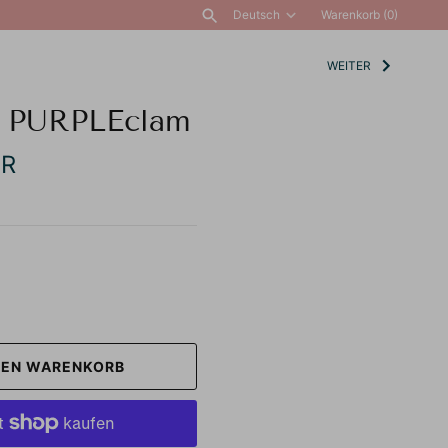
Deutsch
Warenkorb
(0)
Sprache
WEITER
ALLE ANZEIGEN
- PURPLEclam
UR
DEN WARENKORB