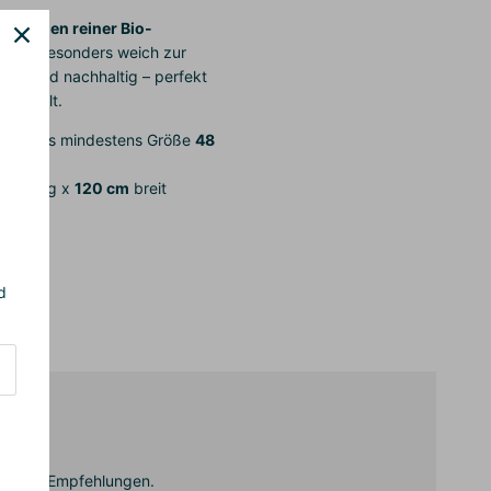
wei Lagen reiner Bio-
nd sie besonders weich zur
tiv und nachhaltig – perfekt
e Umwelt.
send bis mindestens Größe
48
 cm
lang x
120 cm
breit
d
annende Empfehlungen.