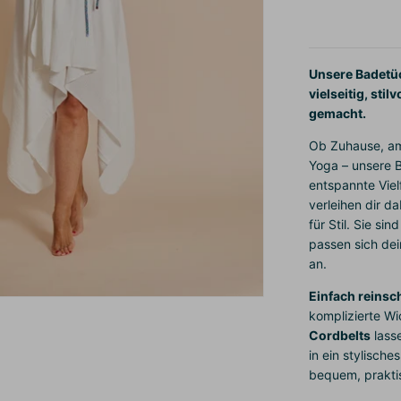
Unsere Badetü
vielseitig, sti
gemacht.
Ob Zuhause, am
Yoga – unsere 
entspannte Vielf
verleihen dir da
für Stil. Sie s
passen sich dei
an.
Einfach reinsch
komplizierte Wi
Cordbelts
lass
in ein stylisch
bequem, prakti