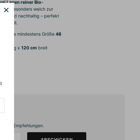
wei Lagen reiner Bio-
nd sie besonders weich zur
tiv und nachhaltig – perfekt
e Umwelt.
send bis mindestens Größe
48
 cm
lang x
120 cm
breit
d
annende Empfehlungen.
ABSCHICKEN