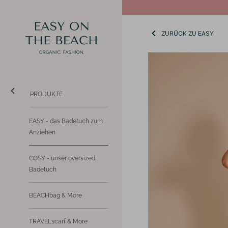
Direkt
↵
↵
Zum Inhalt springen
BARRIEREFREIHEITS-WIDGET ÖFFNEN
zum
Inhalt
ZURÜCK ZU EASY
PRODUKTE
EASY - das Badetuch zum
Anziehen
COSY - unser oversized
Badetuch
BEACHbag & More
TRAVELscarf & More