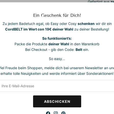
Gefertigt aus
z
Baumwolle
, si
Haut, atmungsak
Ein Geschenk für Dich!
für dich und di
Zu jedem Badetuch egal, ob Easy oder Cosy
schenken
wir dir ein
One Size
– pas
CordBELT im Wert con 19€ deiner Wahl
zu deiner Bestellung!
(EU)
So funktioniert’s:
Maße:
ca.
200
Packe die Produkte
deiner Wahl
in den Warenkorb
Bei Checkout - gib den Code:
Belt
ein.
So easy...
Viel Freude beim Shoppen, melde dich bei unserem Newsletter an un
erhalte tolle Neuigkeiten und werde informiert über Sonderaktionen!
ACH Club
ABSCHICKEN
 Teil unseres BEACH Clubs und genieße exklusive Vorteile und sp