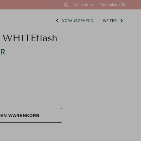
Deutsch
Warenkorb
(0)
Sprache
VORAUSGEHEND
WEITER
ALLE ANZEIGEN
 WHITEflash
UR
DEN WARENKORB