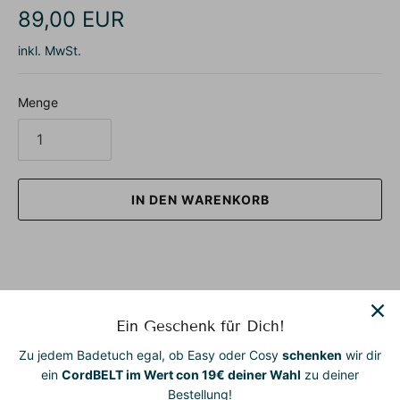
89,00 EUR
inkl. MwSt.
Menge
IN DEN WARENKORB
Ein Geschenk für Dich!
Zu jedem Badetuch egal, ob Easy oder Cosy
schenken
wir dir
Unsere Badetücher zum Anziehen – vielseitig, stilvoll und
ein
CordBELT im Wert con 19€ deiner Wahl
zu deiner
zum Wohlfühlen gemacht.
Bestellung!