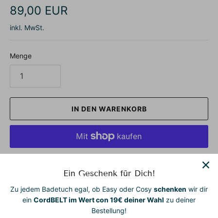
89,00 EUR
inkl. MwSt.
Menge
IN DEN WARENKORB
Weitere Bezahlmöglichkeiten
Ein Geschenk für Dich!
Unsere Badetücher zum Anziehen – vielseitig, stilvoll und
Zu jedem Badetuch egal, ob Easy oder Cosy
schenken
wir dir
zum Wohlfühlen gemacht.
ein
CordBELT im Wert con 19€ deiner Wahl
zu deiner
Bestellung!
Ob Zuhause, am Strand, im Spa oder beim Yoga – unsere