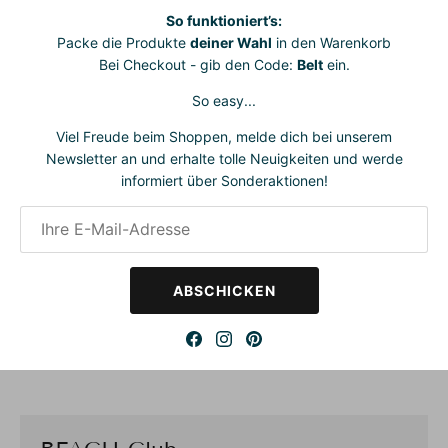
Badetücher bringen entspannte Vielfältigkeit in deinen Alltag
So funktioniert’s:
und verleihen dir dabei stets ein sicheres Gespür für Stil. Sie
Packe die Produkte
deiner Wahl
in den Warenkorb
sind wunderbar wandelbar und passen sich deiner
Bei Checkout - gib den Code:
Belt
ein.
Lebenssituation mühelos an.
So easy...
Einfach reinschlüpfen und fertig.
Ganz ohne komplizierte
Viel Freude beim Shoppen, melde dich bei unserem
Wickeltechnik. Mit unseren
Cordbelts
lassen sie sich im
Newsletter an und erhalte tolle Neuigkeiten und werde
Handumdrehen in ein stylisches Strandkleid verwandeln –
informiert über Sonderaktionen!
bequem, praktisch und immer schön.
Gefertigt aus
zwei Lagen reiner Bio-Baumwolle
, sind sie
besonders weich zur Haut, atmungsaktiv und nachhaltig –
perfekt für dich und die Umwelt.
ABSCHICKEN
One Size
– passend bis mindestens Größe
48 (EU)
Maße:
ca.
200 cm
lang x
120 cm
breit