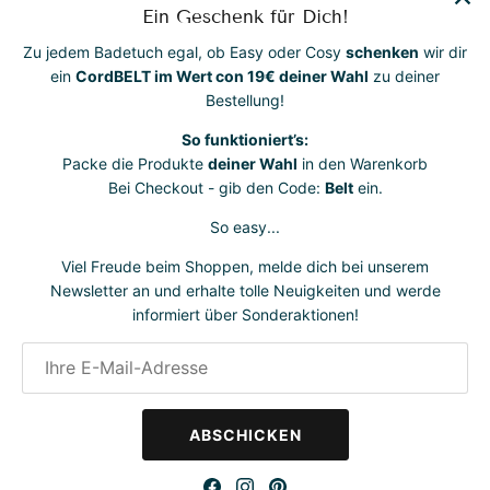
Ein Geschenk für Dich!
Zu jedem Badetuch egal, ob Easy oder Cosy
schenken
wir dir
ein
CordBELT im Wert con 19€ deiner Wahl
zu deiner
Bestellung!
Euer LANGERSEHNTER Wunsch hat ein Ende!
So funktioniert’s:
Das EOTB-Maxi ist endlich da!
Packe die Produkte
deiner Wahl
in den Warenkorb
Unser Maxi ist gemacht für die 6-14 jährigen! Die
Bei Checkout - gib den Code:
Belt
ein.
Strandtücher sind super weich, atmungsaktiv, saugstark
So easy...
und zum anziehen! Darüber hinaus geben sie unseren
kleinen/großen Lieblingen Komfort und wachsen mit. Der
Viel Freude beim Shoppen, melde dich bei unserem
kuschelig, luftige Musselinstoff verleiht eine
Newsletter an und erhalte tolle Neuigkeiten und werde
entspannende Vielfältigkeit. Der bunte Cordbelt ist
informiert über Sonderaktionen!
inklusive.
Material: 100% BIO MUSSELIN BAUMWOLLE. GOTS
certified.
Größe: 6-14 Jahre
ABSCHICKEN
EOTB - Maxi