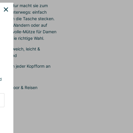
hte Struktur macht sie zum
er für unterwegs: einfach
 und in die Tasche stecken.
t, beim Wandern oder auf
 Merinowolle-Mütze für Damen
immer die richtige Wahl.
lle – weich, leicht &
leichend
sst sich jeder Kopfform an
d
ag, Outdoor & Reisen