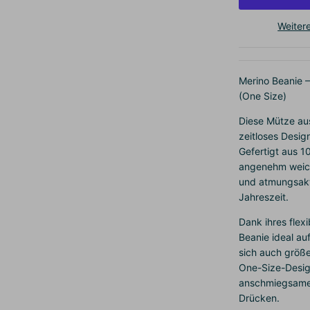
Weiter
Merino Beanie 
(One Size)
Diese Mütze aus
zeitloses Desi
Gefertigt aus 10
angenehm weich
und atmungsakti
Jahreszeit.
Dank ihres flexi
Beanie ideal au
sich auch größ
One-Size-Desig
anschmiegsame
Drücken.