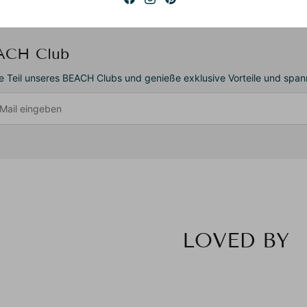
ACH Club
 Teil unseres BEACH Clubs und genieße exklusive Vorteile und sp
LOVED BY