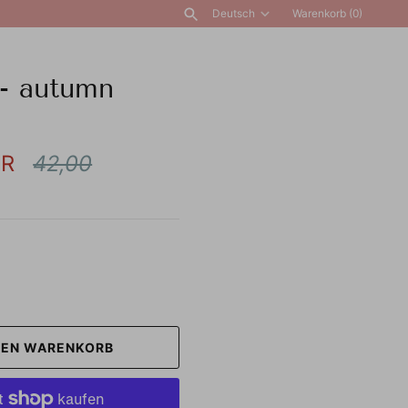
Deutsch
Warenkorb
(0)
Sprache
ALLE ANZEIGEN
- autumn
UR
42,00
DEN WARENKORB