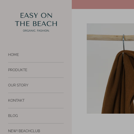
Direkt
↵
↵
Zum Inhalt springen
BARRIEREFREIHEITS-WIDGET ÖFFNEN
zum
Inhalt
HOME
PRODUKTE
OUR STORY
KONTAKT
BLOG
NEW! BEACHCLUB