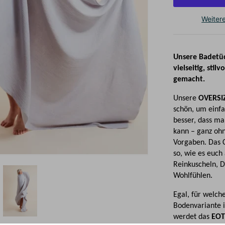
Weiter
Unsere Badetü
vielseitig, sti
gemacht.
Unsere
OVERSI
schön, um einfa
besser, dass ma
kann – ganz ohn
Vorgaben. Das C
so, wie es euch
Reinkuscheln, D
Wohlfühlen.
Egal, für welch
Bodenvariante i
werdet das
EOT