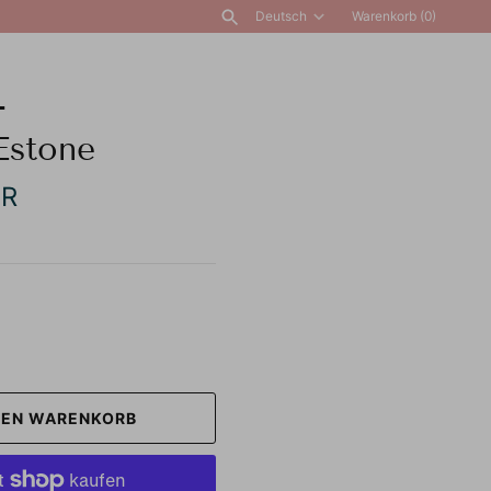
Deutsch
Warenkorb
(0)
Sprache
ALLE ANZEIGEN
-
Estone
UR
DEN WARENKORB