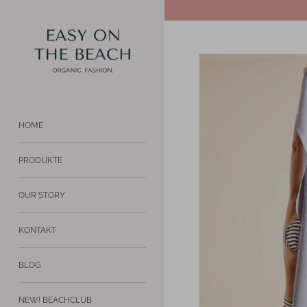
Direkt
↵
↵
Zum Inhalt springen
BARRIEREFREIHEITS-WIDGET ÖFFNEN
zum
Inhalt
HOME
PRODUKTE
OUR STORY
KONTAKT
BLOG
NEW! BEACHCLUB