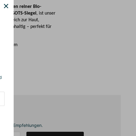
ei Lagen reiner Bio-
 dem GOTS-Siegel
, ist unser
ers weich zur Haut,
d nachhaltig – perfekt für
mwelt.
x 130 cm
d
annende Empfehlungen.