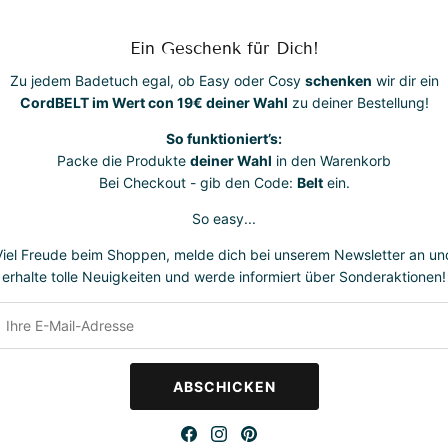
Gefertigt aus
zw
Baumwolle mit
Ein Geschenk für Dich!
Material besond
Zu jedem Badetuch egal, ob Easy oder Cosy
schenken
wir dir ein
atmungsaktiv un
CordBELT im Wert con 19€ deiner Wahl
zu deiner Bestellung!
dich und die U
So funktioniert’s:
Größe:
225 cm 
Packe die Produkte
deiner Wahl
in den Warenkorb
Bei Checkout - gib den Code:
Belt
ein.
So easy...
Viel Freude beim Shoppen, melde dich bei unserem Newsletter an un
erhalte tolle Neuigkeiten und werde informiert über Sonderaktionen!
ACH Club
ABSCHICKEN
 Teil unseres BEACH Clubs und genieße exklusive Vorteile und sp