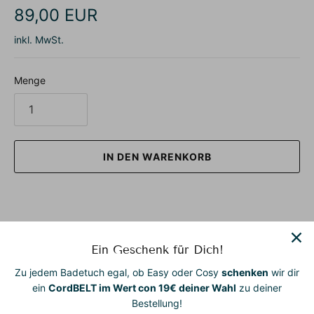
89,00 EUR
inkl. MwSt.
Menge
IN DEN WARENKORB
Ein Geschenk für Dich!
Unsere Badetücher zum Anziehen – vielseitig, stilvoll und
Zu jedem Badetuch egal, ob Easy oder Cosy
schenken
wir dir
zum Wohlfühlen gemacht.
ein
CordBELT im Wert con 19€ deiner Wahl
zu deiner
Bestellung!
Ob Zuhause, am Strand, im Spa oder beim Yoga – unsere