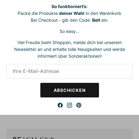
Badetücher bringen entspannte Vielfältigkeit in deinen Alltag
So funktioniert’s:
und verleihen dir dabei stets ein sicheres Gespür für Stil. Sie
Packe die Produkte
deiner Wahl
in den Warenkorb
sind wunderbar wandelbar und passen sich deiner
Bei Checkout - gib den Code:
Belt
ein.
Lebenssituation mühelos an.
So easy...
Einfach reinschlüpfen und fertig.
Ganz ohne komplizierte
Viel Freude beim Shoppen, melde dich bei unserem
Wickeltechnik. Mit unseren
Cordbelts
lassen sie sich im
Newsletter an und erhalte tolle Neuigkeiten und werde
Handumdrehen in ein stylisches Strandkleid verwandeln –
informiert über Sonderaktionen!
bequem, praktisch und immer schön.
Gefertigt aus
zwei Lagen reiner Bio-Baumwolle
, sind sie
besonders weich zur Haut, atmungsaktiv und nachhaltig –
perfekt für dich und die Umwelt.
ABSCHICKEN
One Size
– passend bis mindestens Größe
48 (EU)
Maße:
ca.
200 cm
lang x
120 cm
breit