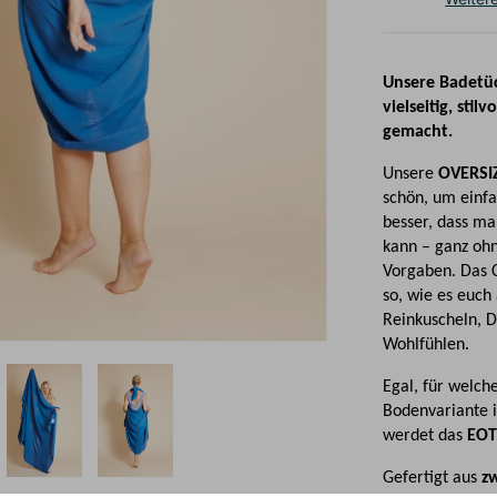
Unsere Badetü
vielseitig, sti
gemacht.
Unsere
OVERSI
schön, um einfa
besser, dass ma
kann – ganz ohn
Vorgaben. Das C
so, wie es euch
Reinkuscheln, D
Wohlfühlen.
Egal, für welch
Bodenvariante i
werdet das
EOT
Gefertigt aus
zw