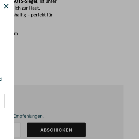
 dem GOTS-Siegel
, ist unser
ers weich zur Haut,
d nachhaltig – perfekt für
mwelt.
x 130 cm
d
annende Empfehlungen.
ABSCHICKEN