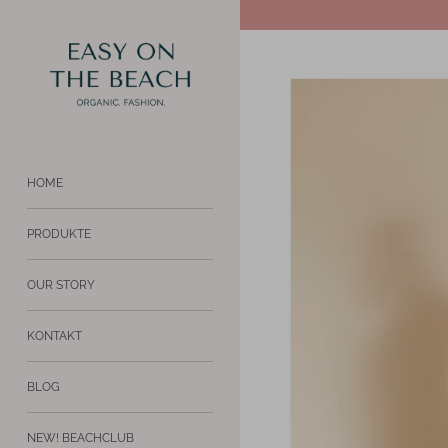
Direkt
↵
↵
Zum Inhalt springen
BARRIEREFREIHEITS-WIDGET ÖFFNEN
zum
Inhalt
HOME
PRODUKTE
OUR STORY
KONTAKT
BLOG
NEW! BEACHCLUB