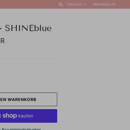
Deutsch
Warenkorb
(0)
Sprache
ALLE ANZEIGEN
- SHINEblue
UR
DEN WARENKORB
e Bezahlmöglichkeiten