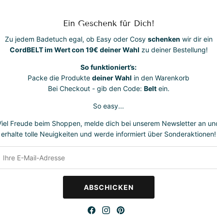
Baumwolle mit
Material besond
Ein Geschenk für Dich!
atmungsaktiv un
dich und die U
Zu jedem Badetuch egal, ob Easy oder Cosy
schenken
wir dir ein
CordBELT im Wert con 19€ deiner Wahl
zu deiner Bestellung!
Größe:
225 cm 
So funktioniert’s:
Packe die Produkte
deiner Wahl
in den Warenkorb
Bei Checkout - gib den Code:
Belt
ein.
So easy...
Viel Freude beim Shoppen, melde dich bei unserem Newsletter an un
erhalte tolle Neuigkeiten und werde informiert über Sonderaktionen!
ACH Club
 Teil unseres BEACH Clubs und genieße exklusive Vorteile und sp
ABSCHICKEN