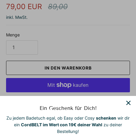
79,00 EUR
89,00
inkl. MwSt.
Menge
IN DEN WARENKORB
Weitere Bezahlmöglichkeiten
Ein Geschenk für Dich!
Unsere Badetücher zum Anziehen – vielseitig, stilvoll und
Zu jedem Badetuch egal, ob Easy oder Cosy
schenken
wir dir
zum Wohlfühlen gemacht.
ein
CordBELT im Wert con 19€ deiner Wahl
zu deiner
Bestellung!
Ob Zuhause, am Strand, im Spa oder beim Yoga – unsere