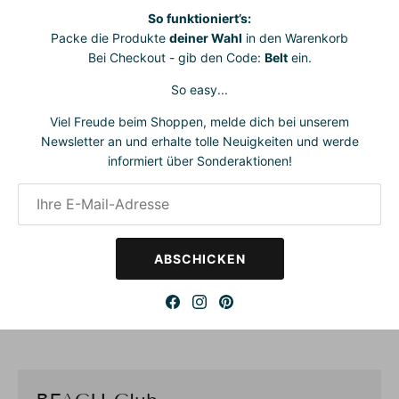
Badetücher bringen entspannte Vielfältigkeit in deinen Alltag
So funktioniert’s:
und verleihen dir dabei stets ein sicheres Gespür für Stil. Sie
Packe die Produkte
deiner Wahl
in den Warenkorb
sind wunderbar wandelbar und passen sich deiner
Bei Checkout - gib den Code:
Belt
ein.
Lebenssituation mühelos an.
So easy...
Einfach reinschlüpfen und fertig.
Ganz ohne komplizierte
Viel Freude beim Shoppen, melde dich bei unserem
Wickeltechnik. Mit unseren
Cordbelts
lassen sie sich im
Newsletter an und erhalte tolle Neuigkeiten und werde
Handumdrehen in ein stylisches Strandkleid verwandeln –
informiert über Sonderaktionen!
bequem, praktisch und immer schön.
Gefertigt aus
zwei Lagen reiner Bio-Baumwolle
, sind sie
besonders weich zur Haut, atmungsaktiv und nachhaltig –
perfekt für dich und die Umwelt.
ABSCHICKEN
One Size
– passend bis mindestens Größe
48 (EU)
Maße:
ca.
200 cm
lang x
120 cm
breit